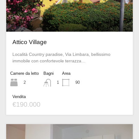
Attico Village
Località Country paradise, Via Limbara, bellissimo
immobile con confortevole terrazza…
Camere da letto
Bagni
Area
2
90
1
Vendita
€190.000