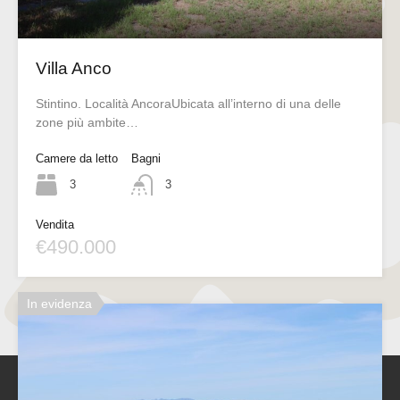
Villa Anco
Stintino. Località AncoraUbicata all’interno di una delle
zone più ambite…
Camere da letto
Bagni
3
3
Vendita
€490.000
In evidenza