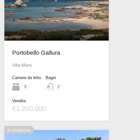
Portobello Gallura
Villa Mare
Camere da letto
Bagni
3
2
Vendita
€1.200.000
In evidenza