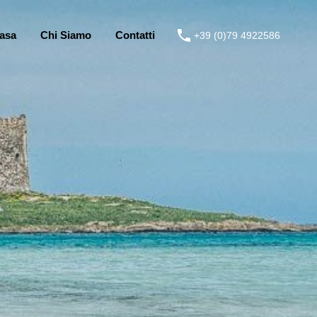
asa
Chi Siamo
Contatti
+39 (0)79 4922586