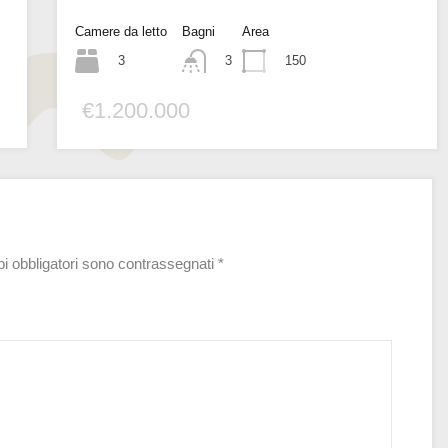
Camere da letto
Bagni
Area
3
150
3
€1.200.000
i obbligatori sono contrassegnati
*