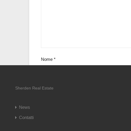
Nome
*
Sherden Real Estate
Sito web
News
Contatti