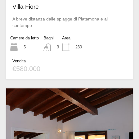
Villa Fiore
A breve distanza dalle spiagge di Platamona e al
contempo…
Camere da letto
Bagni
Area
5
230
3
Vendita
€580.000