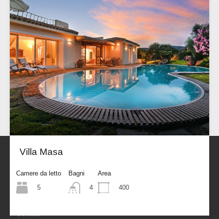
Villa Masa
Sherden Real Estate
Camere da letto
Bagni
Area
5
400
4
News
Contatti