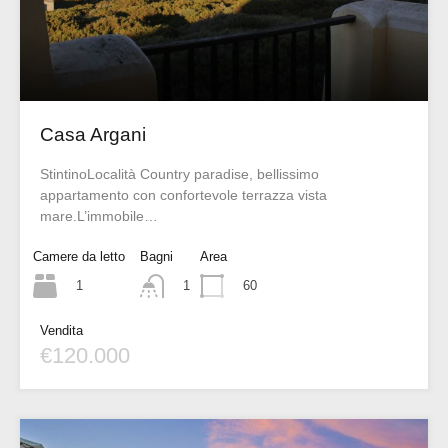
Casa Argani
StintinoLocalità Country paradise, bellissimo
appartamento con confortevole terrazza vista
mare.L’immobile…
Camere da letto
Bagni
Area
1
60
1
Vendita
€120.000